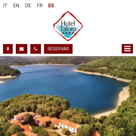
IT
EN
DE
FR
ES
RESERVAR
DEL:
AL:
ADULTOS:
NIÑOS:
PEDIR DISPONIBILIDAD
PEDIR INFORMACIÓN