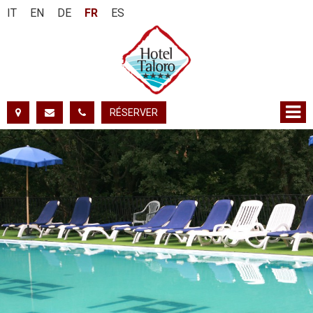
IT
EN
DE
FR
ES
RÉSERVER
DU:
AU:
ADULTES:
ENFANTS:
VÉRIFIER LA DISPONIBILITÉ
DEMANDER INFORMATIONS